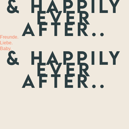
& happily
ever
MEHR
after..
Freunde.
Liebe.
Baby.
& happily
ever
after..
Freunde.