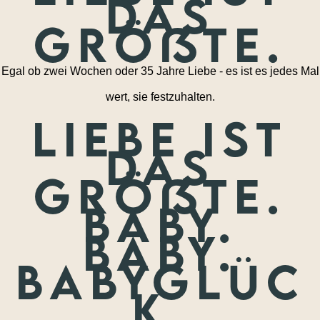
das
größte.
Egal ob zwei Wochen oder 35 Jahre Liebe - es ist es jedes Mal
wert, sie festzuhalten.
Liebe ist
das
größte.
Baby.
Baby.
Babyglüc
k.