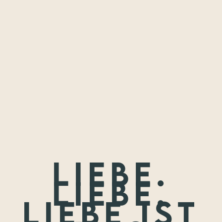
Freundschaften,
die ich festhalten
durfte.
Wenn nicht jetzt, wann dann? Wir treffen uns nie wieder so
jung.
Liebe.
Liebe.
Liebe ist